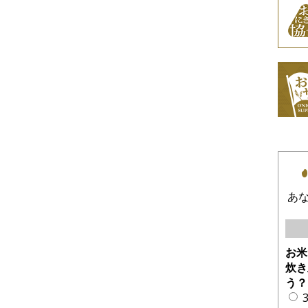
あ
お米
炊き
う？