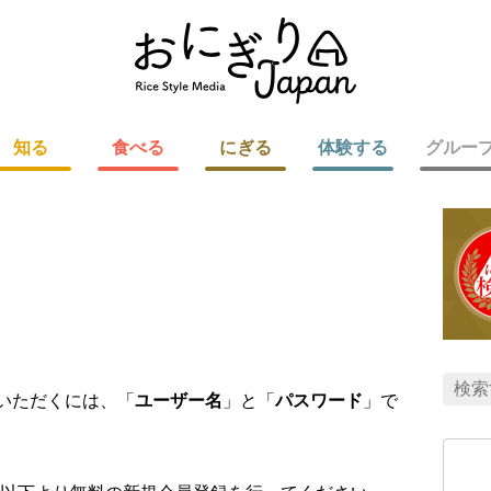
知る
食べる
にぎる
体験する
グルー
用いただくには、「
ユーザー名
」と「
パスワード
」で