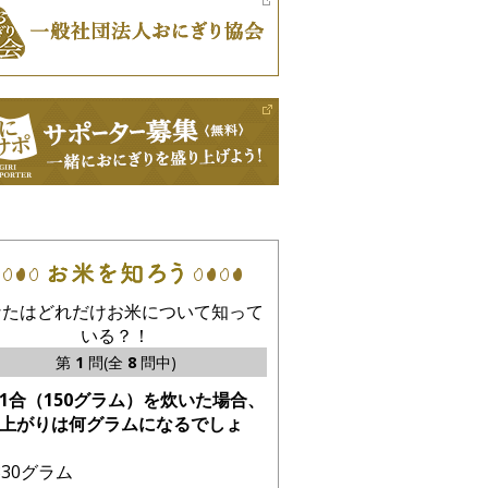
なたはどれだけお米について知って
いる？！
第
1
問(全
8
問中)
1合（150グラム）を炊いた場合、
上がりは何グラムになるでしょ
330グラム