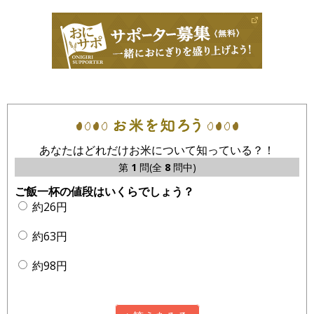
あなたはどれだけお米について知っている？！
第
1
問(全
8
問中)
ご飯一杯の値段はいくらでしょう？
約26円
約63円
約98円