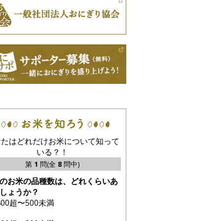
なたはどれだけお米について知って
いる？！
第
1
問(全
8
問中)
のお米の品種数は、どれくらいあ
しょうか？
400超〜500未満