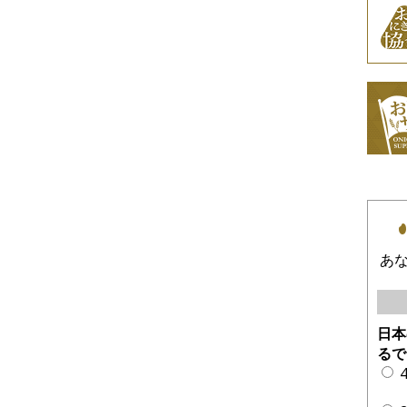
あ
日本
るで