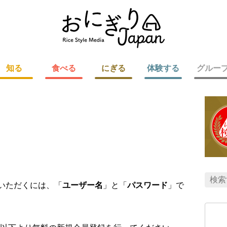
知る
食べる
にぎる
体験する
グルー
用いただくには、「
ユーザー名
」と「
パスワード
」で