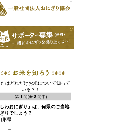
なたはどれだけお米について知って
いる？！
第
1
問(全
8
問中)
しわおにぎり」は、何県のご当地
ぎりでしょう？
山形県