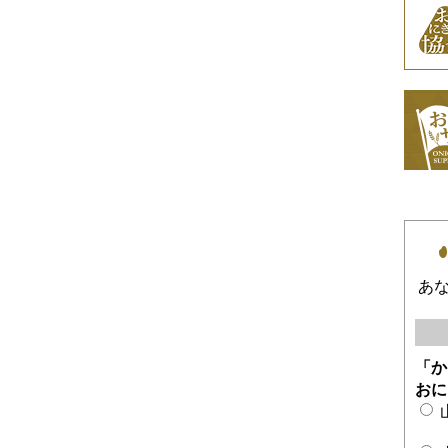
あ
「か
おに