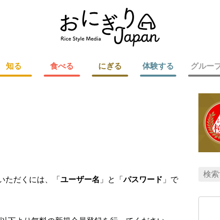
知る
食べる
にぎる
体験する
グルー
用いただくには、「
ユーザー名
」と「
パスワード
」で