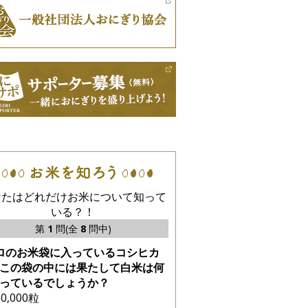
なたはどれだけお米について知って
いる？！
第
1
問(全
8
問中)
ロのお米袋に入っているコシヒカ
この袋の中には果たして白米は何
っているでしょうか？
10,000粒