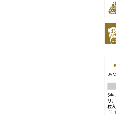
あ
5キ
リ。
粒入