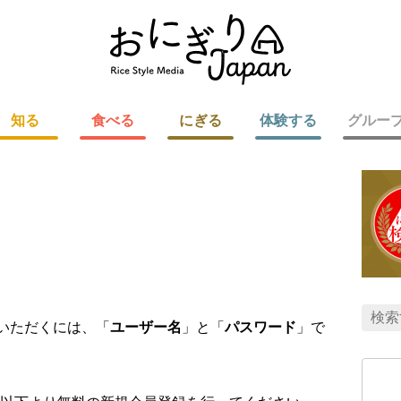
知る
食べる
にぎる
体験する
グルー
用いただくには、「
ユーザー名
」と「
パスワード
」で