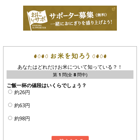
あなたはどれだけお米について知っている？！
第
1
問(全
8
問中)
ご飯一杯の値段はいくらでしょう？
約26円
約63円
約98円