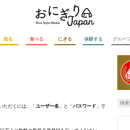
知る
食べる
にぎる
体験する
グルー
用いただくには、「
ユーザー名
」と「
パスワード
」で