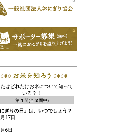
なたはどれだけお米について知って
いる？！
第
1
問(全
8
問中)
にぎりの日」は、いつでしょう？
1月17日
3月6日