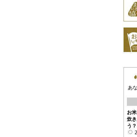
あ
お米
炊き
う？