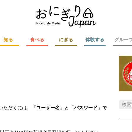
知る
食べる
にぎる
体験する
グルー
用いただくには、「
ユーザー名
」と「
パスワード
」で