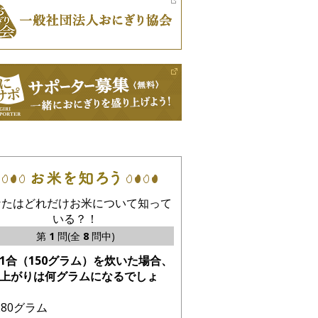
なたはどれだけお米について知って
いる？！
第
1
問(全
8
問中)
1合（150グラム）を炊いた場合、
上がりは何グラムになるでしょ
280グラム