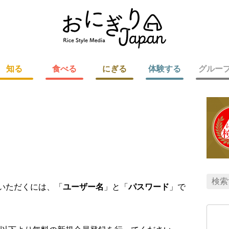
知る
食べる
にぎる
体験する
グルー
用いただくには、「
ユーザー名
」と「
パスワード
」で