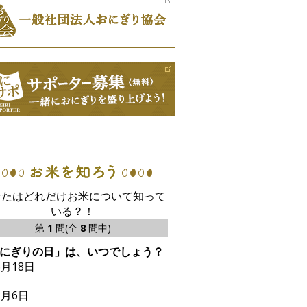
なたはどれだけお米について知って
いる？！
第
1
問(全
8
問中)
にぎりの日」は、いつでしょう？
6月18日
3月6日