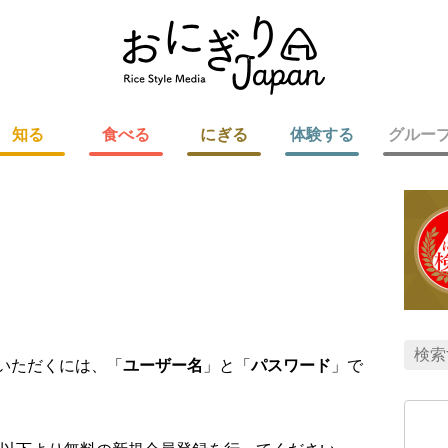
知る
食べる
にぎる
体験する
グルー
用いただくには、「
ユーザー名
」と「
パスワード
」で