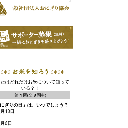
なたはどれだけお米について知って
いる？！
第
1
問(全
8
問中)
にぎりの日」は、いつでしょう？
6月18日
3月6日