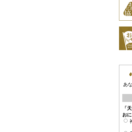
あ
「天
おに