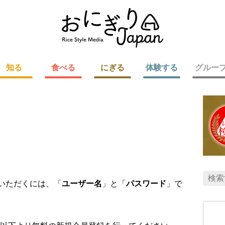
知る
食べる
にぎる
体験する
グルー
用いただくには、「
ユーザー名
」と「
パスワード
」で