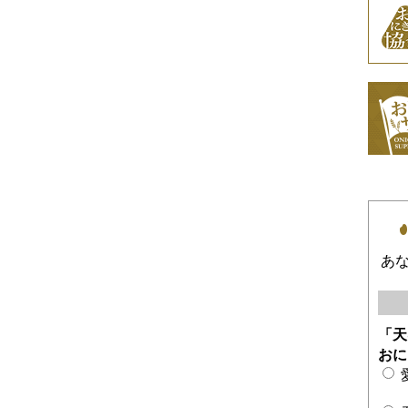
あ
「天
おに