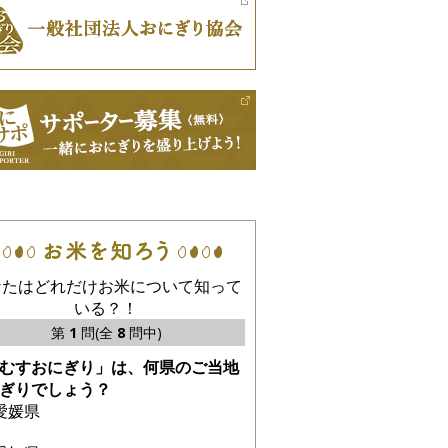
なたはどれだけお米について知って
いる？！
第
1
問(全
8
問中)
むすおにぎり」は、何県のご当地
ぎりでしょう？
愛媛県