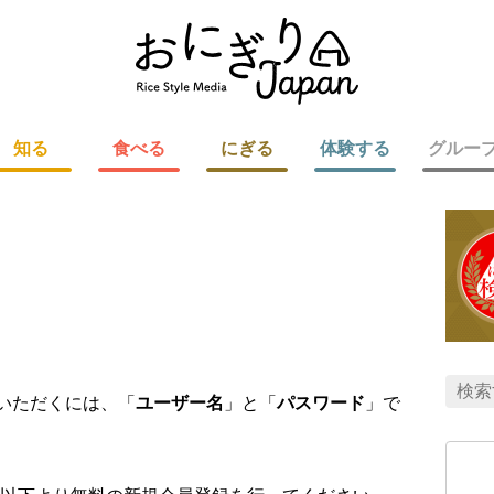
知る
食べる
にぎる
体験する
グルー
用いただくには、「
ユーザー名
」と「
パスワード
」で