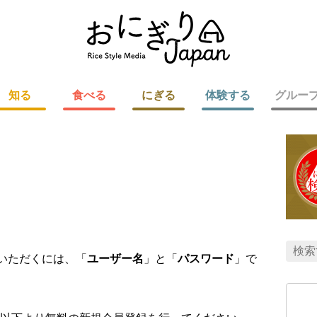
知る
食べる
にぎる
体験する
グルー
用いただくには、「
ユーザー名
」と「
パスワード
」で