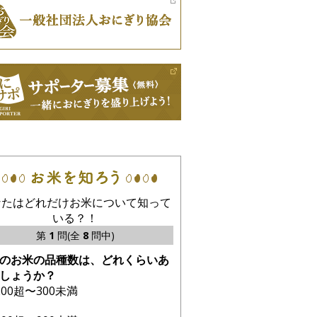
なたはどれだけお米について知って
いる？！
第
1
問(全
8
問中)
のお米の品種数は、どれくらいあ
しょうか？
200超〜300未満