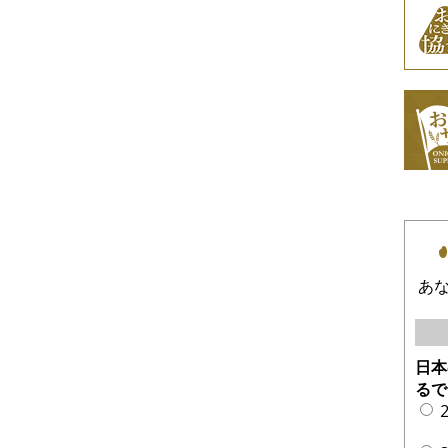
あ
日本
るで