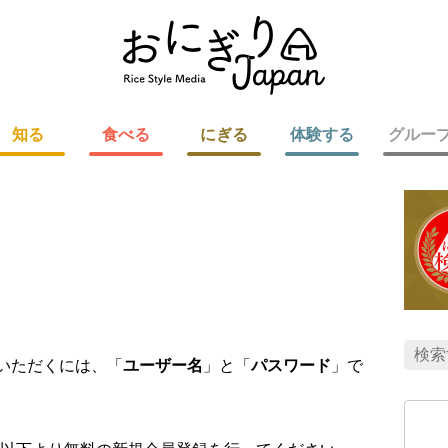
知る
食べる
にぎる
体験する
グルー
用いただくには、「
ユーザー名
」と「
パスワード
」で