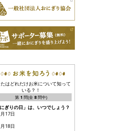
なたはどれだけお米について知って
いる？！
第
1
問(全
8
問中)
にぎりの日」は、いつでしょう？
1月17日
8月18日