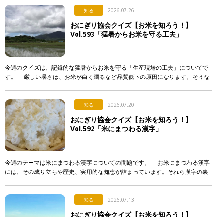
知る
2026.07.26
おにぎり協会クイズ【お米を知ろう！】
Vol.593「猛暑からお米を守る工夫」
今週のクイズは、記録的な猛暑からお米を守る「生産現場の工夫」についてで
す。 厳しい暑さは、お米が白く濁るなど品質低下の原因になります。そうな
らないよう、産地で行われている対策として正しく述べて […]
知る
2026.07.20
おにぎり協会クイズ【お米を知ろう！】
Vol.592「米にまつわる漢字」
今週のテーマは米にまつわる漢字についての問題です。 お米にまつわる漢字
には、その成り立ちや歴史、実用的な知恵が詰まっています。それら漢字の裏
側について解説した次のア〜エの文章のうち、正しいもの […]
知る
2026.07.13
おにぎり協会クイズ【お米を知ろう！】