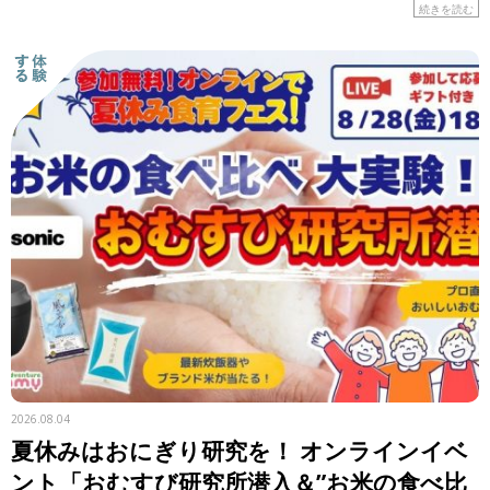
はの食材や工夫に注目しながら、レシピを紹介します。 &n
続きを読む
[…]
2026.08.04
夏休みはおにぎり研究を！ オンラインイベ
ント「おむすび研究所潜入＆”お米の食べ比