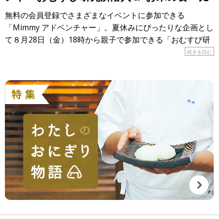
べ”大実験！」
無料の会員登録でさまざまなイベントに参加できる
「Mimmy アドベンチャー」。夏休みにぴったりな企画とし
て８月28日（金）18時から親子で参加できる「おむすび研
究所潜入＆”お米の食べ比べ”大実験！」が開催されます！
続きを読む
&n […]