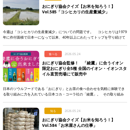
おにぎり協会クイズ【お米を知ろう！】
Vol.585「コシヒカリの生産量減少」
今週は「コシヒカリの生産量減少」についての問題です。 コシヒカリは1979
年に作付面積で日本一になって以来、40年以上にわたってトップを守り続けて
います。しかし、そのシェアには大きな変化が起き […]
食べる
2026.05.24
おにぎり協会監修！ 「綾鷹」に合うイオン
限定おにぎり全5種 全国のイオン・イオンスタ
イル直営売場にて販売中
日本のソウルフードである「おにぎり」とお茶の食べ合わせを気軽に体験でき
る取り組みに力を入れている日本コカ・コーラ社の「綾鷹」。 その取り組み
の一環として、イオンリテール株式会社、一般社団法人おにぎり協会の協 […]
知る
2026.05.24
おにぎり協会クイズ【お米を知ろう！】
Vol.584「お米屋さんの仕事」