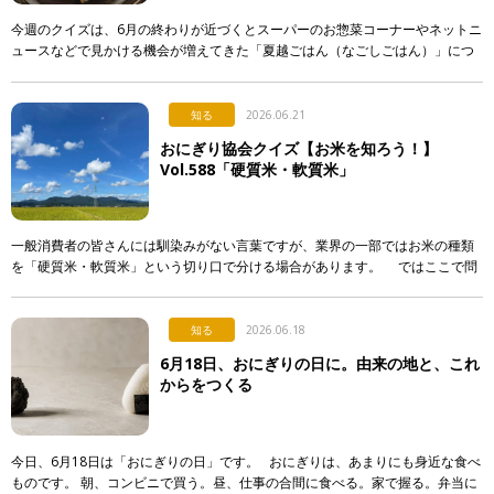
今週のクイズは、6月の終わりが近づくとスーパーのお惣菜コーナーやネットニ
ュースなどで見かける機会が増えてきた「夏越ごはん（なごしごはん）」につ
いてです。 最近になって急に注目され始めた行事食なのですが…。 […]
知る
2026.06.21
おにぎり協会クイズ【お米を知ろう！】
Vol.588「硬質米・軟質米」
一般消費者の皆さんには馴染みがない言葉ですが、業界の一部ではお米の種類
を「硬質米・軟質米」という切り口で分ける場合があります。 ではここで問
題です。硬質米・軟質米の定義や判定に関する記述として […]
知る
2026.06.18
6月18日、おにぎりの日に。由来の地と、これ
からをつくる
今日、6月18日は「おにぎりの日」です。 おにぎりは、あまりにも身近な食べ
ものです。 朝、コンビニで買う。昼、仕事の合間に食べる。家で握る。弁当に