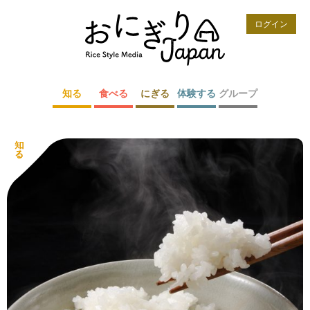
ログイン
知る
食べる
にぎる
体験する
グループ