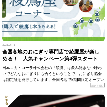
2026.06.16
全国各地のおにぎり専門店で綾鷹屋が楽し
める！ 人気キャンペーン第4弾スタート
日本コカ・コーラ株式会社の「綾鷹」は飲み飽きない味わ
いでどんなおにぎりにも合うということで、おにぎり協会
は認定証を発行しています。全国各地でk期間限定オープン
しているのが「おにぎり食堂 綾鷹屋」。各地のおにぎり専
続きを読む
門店で、 […]