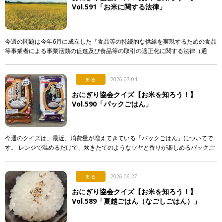
Vol.591「お米に関する法律」
今週の問題は今年6月に成立した『食品等の持続的な供給を実現するための食品
等事業者による事業活動の促進及び食品等の取引の適正化に関する法律（通
称：食料システム法）』からの出題です。 この法律は、 […]
知る
2026.07.04
おにぎり協会クイズ【お米を知ろう！】
Vol.590「パックごはん」
今週のクイズは、最近、消費量が増えてきている「パックごはん」についてで
す。 レンジで温めるだけで、炊きたてのようなツヤと香りが楽しめるパックご
はん。実はそこには驚きの製造技術が隠されているのですが…。 &n […]
知る
2026.06.27
おにぎり協会クイズ【お米を知ろう！】
Vol.589「夏越ごはん（なごしごはん）」