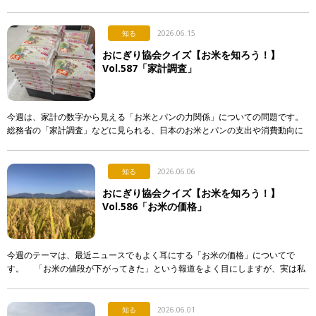
入れる。誰かに渡す。誰かが握ってくれたものを食べる。 &nb […]
知る
2026.06.15
おにぎり協会クイズ【お米を知ろう！】
Vol.587「家計調査」
今週は、家計の数字から見える「お米とパンの力関係」についての問題です。
総務省の「家計調査」などに見られる、日本のお米とパンの支出や消費動向に
関する記述として、「正しいもの」を次のア〜エから選び、記号で答えて下さ
い。 & […]
知る
2026.06.06
おにぎり協会クイズ【お米を知ろう！】
Vol.586「お米の価格」
今週のテーマは、最近ニュースでもよく耳にする「お米の価格」についてで
す。 「お米の値段が下がってきた」という報道をよく目にしますが、実は私
たちが普段スーパーなどで買うお米の価格は、それほど簡単 […]
知る
2026.06.01