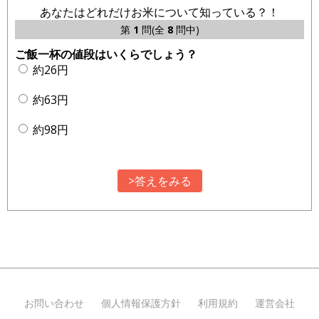
あなたはどれだけお米について知っている？！
第
1
問(全
8
問中)
ご飯一杯の値段はいくらでしょう？
約26円
約63円
約98円
>答えをみる
お問い合わせ
個人情報保護方針
利用規約
運営会社