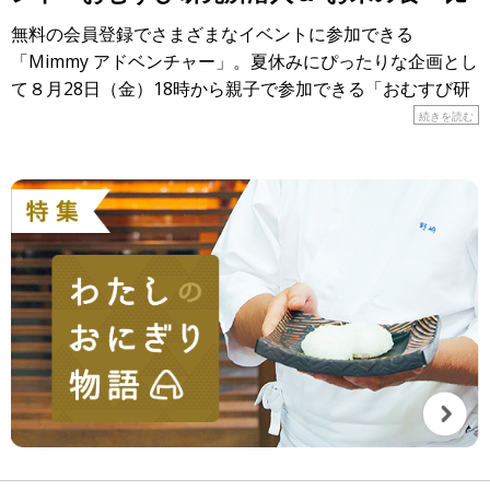
べ”大実験！」
無料の会員登録でさまざまなイベントに参加できる
「Mimmy アドベンチャー」。夏休みにぴったりな企画とし
て８月28日（金）18時から親子で参加できる「おむすび研
究所潜入＆”お米の食べ比べ”大実験！」が開催されます！
続きを読む
&n […]