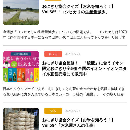
おにぎり協会クイズ【お米を知ろう！】
Vol.585「コシヒカリの生産量減少」
今週は「コシヒカリの生産量減少」についての問題です。 コシヒカリは1979
年に作付面積で日本一になって以来、40年以上にわたってトップを守り続けて
います。しかし、そのシェアには大きな変化が起き […]
食べる
2026.05.24
おにぎり協会監修！ 「綾鷹」に合うイオン
限定おにぎり全5種 全国のイオン・イオンスタ
イル直営売場にて販売中
日本のソウルフードである「おにぎり」とお茶の食べ合わせを気軽に体験でき
る取り組みに力を入れている日本コカ・コーラ社の「綾鷹」。 その取り組み
の一環として、イオンリテール株式会社、一般社団法人おにぎり協会の協 […]
知る
2026.05.24
おにぎり協会クイズ【お米を知ろう！】
Vol.584「お米屋さんの仕事」