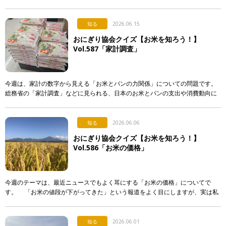
入れる。誰かに渡す。誰かが握ってくれたものを食べる。 &nb […]
知る
2026.06.15
おにぎり協会クイズ【お米を知ろう！】
Vol.587「家計調査」
今週は、家計の数字から見える「お米とパンの力関係」についての問題です。
総務省の「家計調査」などに見られる、日本のお米とパンの支出や消費動向に
関する記述として、「正しいもの」を次のア〜エから選び、記号で答えて下さ
い。 & […]
知る
2026.06.06
おにぎり協会クイズ【お米を知ろう！】
Vol.586「お米の価格」
今週のテーマは、最近ニュースでもよく耳にする「お米の価格」についてで
す。 「お米の値段が下がってきた」という報道をよく目にしますが、実は私
たちが普段スーパーなどで買うお米の価格は、それほど簡単 […]
知る
2026.06.01