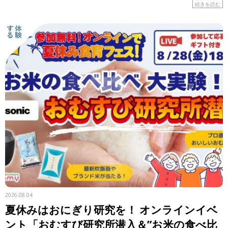
はの食材や工夫に注目しながら、レシピを紹介します。 &n
続きを読む
[…]
2026.08.04
夏休みはおにぎり研究を！ オンラインイベ
ント「おむすび研究所潜入＆”お米の食べ比