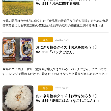
Vol.591「お米に関する法律」
今週の問題は今年6月に成立した『食品等の持続的な供給を実現するための食品
等事業者による事業活動の促進及び食品等の取引の適正化に関する法律（通
称：食料システム法）』からの出題です。 この法律は、 […]
知る
2026.07.04
おにぎり協会クイズ【お米を知ろう！】
Vol.590「パックごはん」
今週のクイズは、最近、消費量が増えてきている「パックごはん」についてで
す。 レンジで温めるだけで、炊きたてのようなツヤと香りが楽しめるパックご
はん。実はそこには驚きの製造技術が隠されているのですが…。 &n […]
知る
2026.06.27
おにぎり協会クイズ【お米を知ろう！】
Vol.589「夏越ごはん（なごしごはん）」