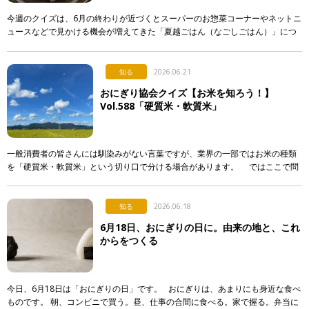
今週のクイズは、6月の終わりが近づくとスーパーのお惣菜コーナーやネットニ
ュースなどで見かける機会が増えてきた「夏越ごはん（なごしごはん）」につ
いてです。 最近になって急に注目され始めた行事食なのですが…。 […]
知る
2026.06.21
おにぎり協会クイズ【お米を知ろう！】
Vol.588「硬質米・軟質米」
一般消費者の皆さんには馴染みがない言葉ですが、業界の一部ではお米の種類
を「硬質米・軟質米」という切り口で分ける場合があります。 ではここで問
題です。硬質米・軟質米の定義や判定に関する記述として […]
知る
2026.06.18
6月18日、おにぎりの日に。由来の地と、これ
からをつくる
今日、6月18日は「おにぎりの日」です。 おにぎりは、あまりにも身近な食べ
ものです。 朝、コンビニで買う。昼、仕事の合間に食べる。家で握る。弁当に