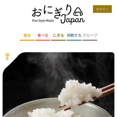
ログイン
知る
食べる
にぎる
体験する
グループ