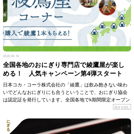
2026.06.16
全国各地のおにぎり専門店で綾鷹屋が楽し
める！ 人気キャンペーン第4弾スタート
日本コカ・コーラ株式会社の「綾鷹」は飲み飽きない味わ
いでどんなおにぎりにも合うということで、おにぎり協会
は認定証を発行しています。全国各地でk期間限定オープン
しているのが「おにぎり食堂 綾鷹屋」。各地のおにぎり専
続きを読む
門店で、 […]