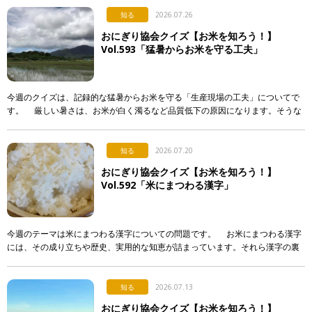
知る
2026.07.26
おにぎり協会クイズ【お米を知ろう！】
Vol.593「猛暑からお米を守る工夫」
今週のクイズは、記録的な猛暑からお米を守る「生産現場の工夫」についてで
す。 厳しい暑さは、お米が白く濁るなど品質低下の原因になります。そうな
らないよう、産地で行われている対策として正しく述べて […]
知る
2026.07.20
おにぎり協会クイズ【お米を知ろう！】
Vol.592「米にまつわる漢字」
今週のテーマは米にまつわる漢字についての問題です。 お米にまつわる漢字
には、その成り立ちや歴史、実用的な知恵が詰まっています。それら漢字の裏
側について解説した次のア〜エの文章のうち、正しいもの […]
知る
2026.07.13
おにぎり協会クイズ【お米を知ろう！】