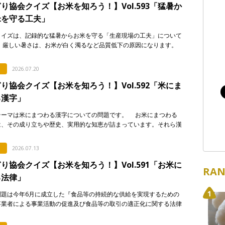
り協会クイズ【お米を知ろう！】Vol.593「猛暑か
米を守る工夫」
クイズは、記録的な猛暑からお米を守る「生産現場の工夫」について
 厳しい暑さは、お米が白く濁るなど品質低下の原因になります。
ないよう、産地で行われている対策として正しく述べて […]
2026.07.20
り協会クイズ【お米を知ろう！】Vol.592「米にま
る漢字」
テーマは米にまつわる漢字についての問題です。 お米にまつわる
は、その成り立ちや歴史、実用的な知恵が詰まっています。それら漢
について解説した次のア〜エの文章のうち、正しいもの […]
2026.07.13
り協会クイズ【お米を知ろう！】Vol.591「お米に
RAN
る法律」
問題は今年6月に成立した『食品等の持続的な供給を実現するための
事業者による事業活動の促進及び食品等の取引の適正化に関する法律
食料システム法）』からの出題です。 この法律は、 […]