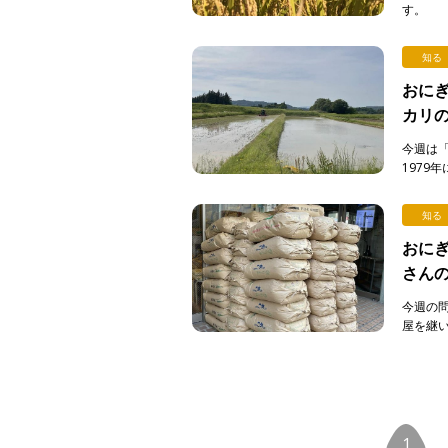
す。 
は私たち
知る
おにぎ
カリ
今週は
1979
り続けて
知る
おにぎ
さん
今週の
屋を継
までやっ
1