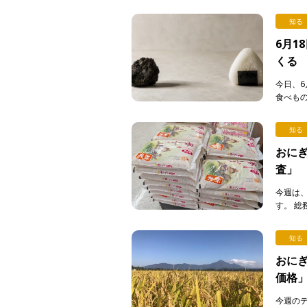
こで問題
知る
6月1
くる
今日、6
食べも
る。弁当
[…]
知る
おにぎ
査」
今週は
す。 
費動向
答えて下さ
知る
おにぎ
価格
今週の