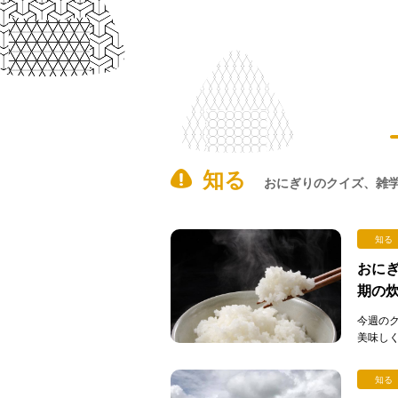
知る
おにぎりのクイズ、雑
知る
おにぎ
期の
今週の
美味し
まるもの
知る