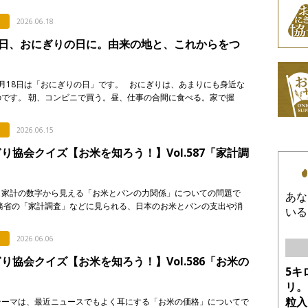
です。硬質米・軟質米の定義や判定に関する記述として […]
2026.06.18
8日、おにぎりの日に。由来の地と、これからをつ
月18日は「おにぎりの日」です。 おにぎりは、あまりにも身近な
のです。 朝、コンビニで買う。昼、仕事の合間に食べる。家で握
に入れる。誰かに渡す。誰かが握ってくれたものを食べる。 &nb
2026.06.15
り協会クイズ【お米を知ろう！】Vol.587「家計調
、家計の数字から見える「お米とパンの力関係」についての問題で
あな
総務省の「家計調査」などに見られる、日本のお米とパンの支出や消
いる
に関する記述として、「正しいもの」を次のア〜エから選び、記号で
い。 & […]
2026.06.06
り協会クイズ【お米を知ろう！】Vol.586「お米の
5キ
」
リ。
粒入
テーマは、最近ニュースでもよく耳にする「お米の価格」についてで