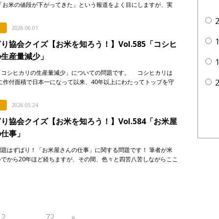
「お米の値段が下がってきた」という報道をよく目にしますが、実
が普段スーパーなどで買うお米の価格は、それほど簡単 […]
2026.06.01
り協会クイズ【お米を知ろう！】Vol.585「コシヒ
の生産量減少」
「コシヒカリの生産量減少」についての問題です。 コシヒカリは
年に作付面積で日本一になって以来、40年以上にわたってトップを守
います。しかし、そのシェアには大きな変化が起き […]
2026.05.24
り協会クイズ【お米を知ろう！】Vol.584「お米屋
の仕事」
問題はずばり！「お米屋さんの仕事」に関する問題です！ 筆者が米
いでから20年ほど経ちますが、その間、色々と四苦八苦しながらここ
てきました。 ただ！それでも！まだまだ知識も技 […]
2
…
72
»