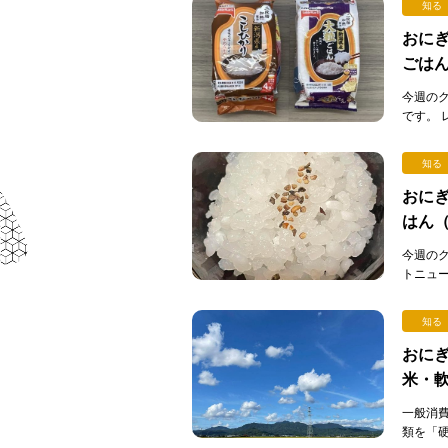
知る
おにぎ
ごは
今週の
です。
ックご
[…]
知る
おにぎ
はん
今週の
トニュ
ん）」
が…。 [
知る
おにぎ
米・
一般消
類を「