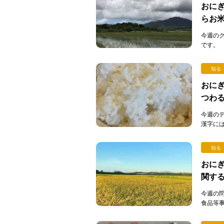
おにぎ
らお
今週の
です。
そうなら
知る
おにぎ
つわ
今週の
漢字に
字の裏側
知る
おにぎ
関す
今週の
食品等
（通称：