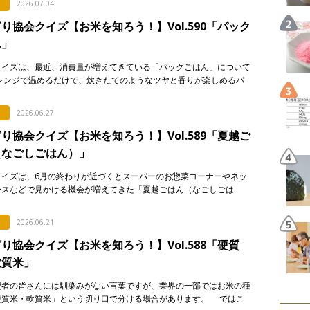
2026.07.04
り協会クイズ【お米を知ろう！】Vol.590「パック
ん」
クイズは、最近、消費量が増えてきている「パックごはん」について
 レンジで温めるだけで、炊きたてのようなツヤと香りが楽しめるパ
はん。実はそこには驚きの製造技術が隠されているのですが…。 &n
2026.06.27
り協会クイズ【お米を知ろう！】Vol.589「夏越ご
（なごしごはん）」
クイズは、6月の終わりが近づくとスーパーのお惣菜コーナーやネッ
ースなどで見かける機会が増えてきた「夏越ごはん（なごしごは
についてです。 最近になって急に注目され始めた行事食なのです
…]
2026.06.21
り協会クイズ【お米を知ろう！】Vol.588「硬質
軟質米」
費者の皆さんには馴染みがない言葉ですが、業界の一部ではお米の種
硬質米・軟質米」という切り口で分ける場合があります。 ではこ