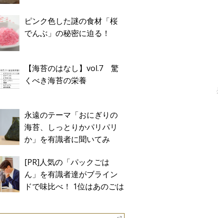
ピンク色した謎の食材「桜
でんぶ」の秘密に迫る！
【海苔のはなし】vol.7 驚
くべき海苔の栄養
永遠のテーマ「おにぎりの
海苔、しっとりかパリパリ
か」を有識者に聞いてみ
た！
[PR]人気の「パックごは
ん」を有識者達がブライン
ドで味比べ！ 1位はあのごは
ん。Sponsored by テーブル
マーク