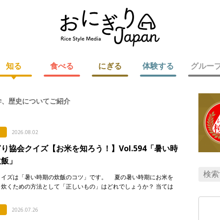
知る
食べる
にぎる
体験する
グルー
学、歴史についてご紹介
2026.08.02
り協会クイズ【お米を知ろう！】Vol.594「暑い時
炊飯」
クイズは「暑い時期の炊飯のコツ」です。 夏の暑い時期にお米を
く炊くための方法として「正しいもの」はどれでしょうか？ 当ては
を次のア〜エから選び、記号で答えてください。 ア． […]
2026.07.26