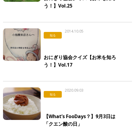
う！】Vol.25
2014.10.05
知る
おにぎり協会クイズ【お米を知ろ
う！】Vol.17
2020.09.03
知る
【What’s FooDays？】9月3日は
「クエン酸の日」