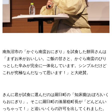
南魚沼市の「かぐら南蛮おにぎり」を試食した餅田さんは
「まずお米がおいしい。ご飯の甘さと、かぐら南蛮のぴり
っとした辛みが完全に一体化しています。シンプルだけど
これが究極なんだなって思います！」と大絶賛。
きんに君が試食に選んだのは羅臼町の「知床朧(おぼろ)いく
らおにぎり」。そこに羅臼町の湊屋稔町長が「どんどんい
っちゃって！」と追いいくらの許可を出してくれました。