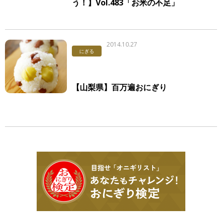
う！】Vol.483「お米の不足」
2014.10.27
にぎる
【山梨県】百万遍おにぎり