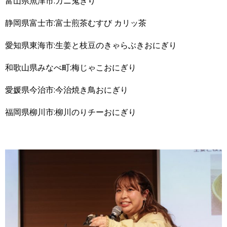
富山県魚津市:カニ鬼ぎり
静岡県富士市:富士煎茶むすび カリッ茶
愛知県東海市:生姜と枝豆のきゃらぶきおにぎり
和歌山県みなべ町:梅じゃこおにぎり
愛媛県今治市:今治焼き鳥おにぎり
福岡県柳川市:柳川のりチーおにぎり