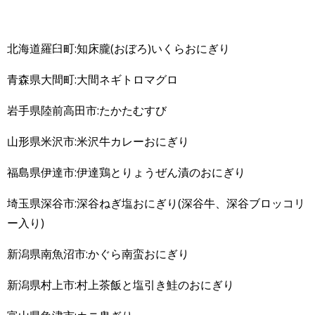
北海道羅臼町:知床朧(おぼろ)いくらおにぎり
青森県大間町:大間ネギトロマグロ
岩手県陸前高田市:たかたむすび
山形県米沢市:米沢牛カレーおにぎり
福島県伊達市:伊達鶏とりょうぜん漬のおにぎり
埼玉県深谷市:深谷ねぎ塩おにぎり(深谷牛、深谷ブロッコリ
ー入り)
新潟県南魚沼市:かぐら南蛮おにぎり
新潟県村上市:村上茶飯と塩引き鮭のおにぎり