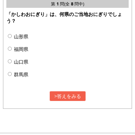
第
1
問(全
8
問中)
「かしわおにぎり」は、何県のご当地おにぎりでしょ
う？
山形県
福岡県
山口県
群馬県
>答えをみる