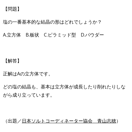
【問題】
塩の一番基本的な結晶の形はどれでしょうか？
A.立方体 B.板状 C.ピラミッド型 D.パウダー
【解答】
正解はAの立方体です。
どの塩の結晶も、基本は立方体が成長したり削れたりしな
がら成り立っています。
（出題／
日本ソルトコーディネーター協会 青山志穂
）