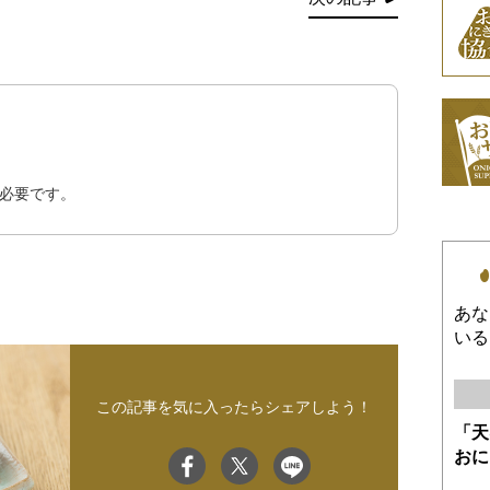
必要です。
あな
いる
この記事を気に入ったらシェアしよう！
「天
おに