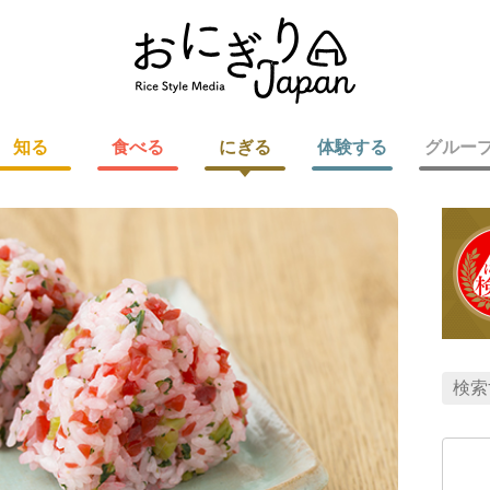
知る
食べる
にぎる
体験する
グルー