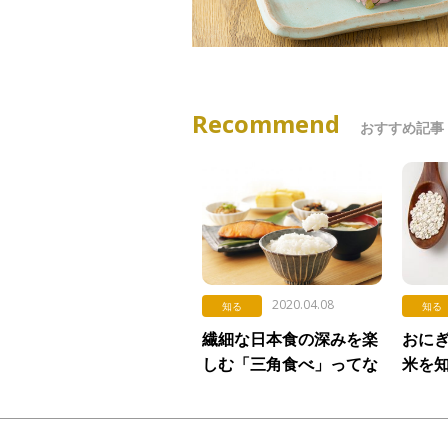
Recommend
おすすめ記事
2020.04.08
知る
知る
繊細な日本食の深みを楽
おに
しむ「三角食べ」ってな
米を知
に？
「世
類」