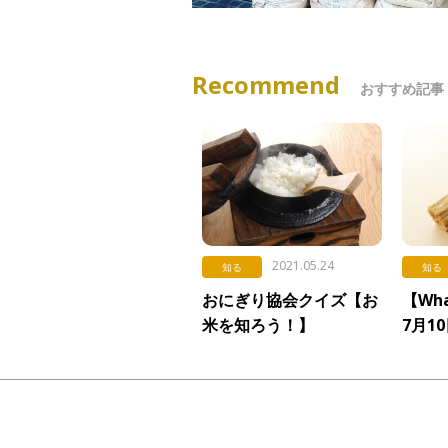
Recommend
おすすめ記事
2021.05.24
知る
知る
おにぎり協会クイズ【お
【Wha
米を知ろう！】
7月1
Vol.338「食べ方の歴
史」