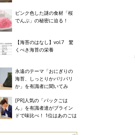
ピンク色した謎の食材「桜
でんぶ」の秘密に迫る！
【海苔のはなし】vol.7 驚
くべき海苔の栄養
永遠のテーマ「おにぎりの
海苔、しっとりかパリパリ
か」を有識者に聞いてみ
た！
[PR]人気の「パックごは
ん」を有識者達がブライン
ドで味比べ！ 1位はあのごは
ん。Sponsored by テーブル
マーク