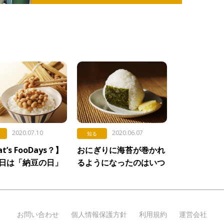
2020.07.10
2020.06.07
知る
t’s FooDays？】
おにぎりに海苔が巻かれ
0日は「納豆の日」
るようになったのはいつ
から？
お問い合わせ
個人情報保護方針
利用規約
運営会社