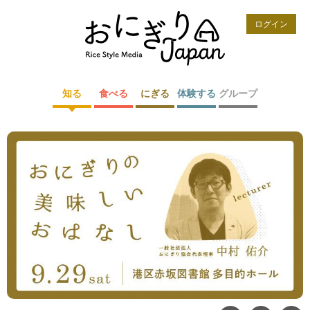
ログイン
知る
食べる
にぎる
体験する
グループ