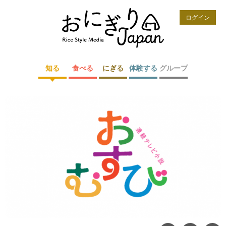
ログイン
知る
食べる
にぎる
体験する
グループ