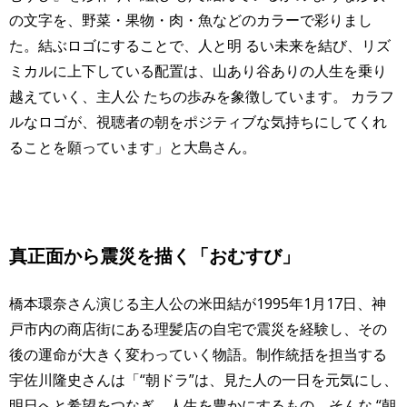
の文字を、野菜・果物・肉・魚などのカラーで彩りまし
た。結ぶロゴにすることで、人と明 るい未来を結び、リズ
ミカルに上下している配置は、山あり谷ありの人生を乗り
越えていく、主人公 たちの歩みを象徴しています。 カラフ
ルなロゴが、視聴者の朝をポジティブな気持ちにしてくれ
ることを願っています」と大島さん。
真正面から震災を描く「おむすび」
橋本環奈さん演じる主人公の米田結が1995年1月17日、神
戸市内の商店街にある理髪店の自宅で震災を経験し、その
後の運命が大きく変わっていく物語。
制作統括を担当する
宇佐川隆史さんは「
“朝ドラ”は、見た人の一日を元気にし、
明日へと希望をつなぎ、人生を豊かにするもの。そんな “朝