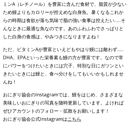
ミンA（レチノール）を豊富に含んだ食材で、脂質が少ない
ため鰻よりもカロリーが控えめな白身魚。暑くなるこれか
らの時期は食欲が落ち気味で脂の強い食事は控えたい……そ
んなときに最適な魚なのです。あのふわふわでさっぱりと
した白身の食感は、やみつきになりますよね！
ただ、ビタミンAが豊富といえどもやはり鰻には敵わず……
DHA、EPAといった栄養素も鰻の方が豊富です。なので常
にパワーをつけたいときには穴子、特別な日にガツンとい
きたいときには鰻と、食べ分けをしてもいいかもしれませ
んね！
おにぎり協会のInstagramでは、鰻をはじめ、さまざまな
美味しいおにぎりの写真を随時更新しています。よければ
ぜひアカウントのフォロー・拡散をお願いします！
おにぎり協会公式Instagramは
こちら