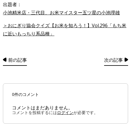
出題者：
小池精米店・三代目、お米マイスター五ツ星の小池理雄
＞おにぎり協会クイズ【お米を知ろう！】Vol.296「もち米
に近いもっちり系品種」
前の記事
次の記事
0件のコメント
コメントはまだありません。
コメントを投稿するには
ログイン
が必要です。