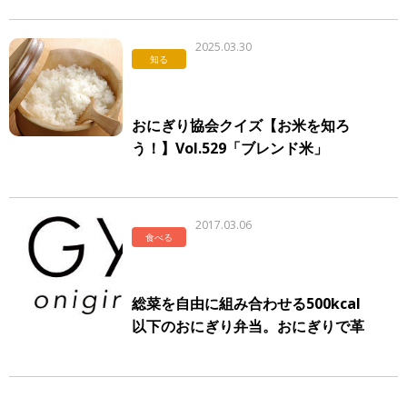
2025.03.30
知る
おにぎり協会クイズ【お米を知ろ
う！】Vol.529「ブレンド米」
2017.03.06
食べる
総菜を自由に組み合わせる500kcal
以下のおにぎり弁当。おにぎりで革
命を起こすGyu!が新コンセプトでア
キバに初出店！