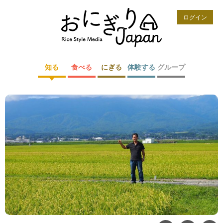
ログイン
知る
食べる
にぎる
体験する
グループ