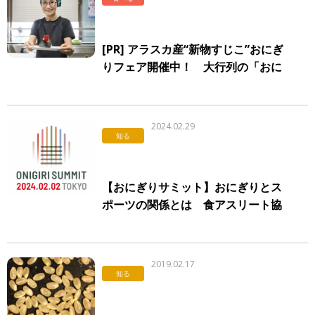
[PR] アラスカ産“新物すじこ”おにぎ
りフェア開催中！ 大行列の「おに
ぎり ぼんご」に行ってきた
Sponsored by アラスカシーフードマーケティング協会
2024.02.29
知る
【おにぎりサミット】おにぎりとス
ポーツの関係とは 食アスリート協
会、クレハ、帝人が語るおにぎりの
懐の深さ
2019.02.17
知る