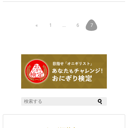
に伝わる […]
«
1
…
6
7