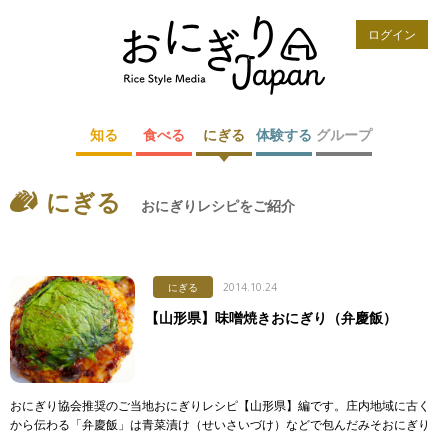
ログイン
知る
食べる
にぎる
体験する
グループ
にぎる
おにぎりレシピをご紹介
にぎる
2014.10.24
【山形県】味噌焼きおにぎり（弁慶飯）
おにぎり協会推奨のご当地おにぎりレシピ【山形県】編です。庄内地域に古く
から伝わる「弁慶飯」は青菜漬け（せいさいづけ）などで包んだみそおにぎり
をあぶった郷土料理。昔は茶碗2杯分もの大きさでつくっていたそう。庄内地方