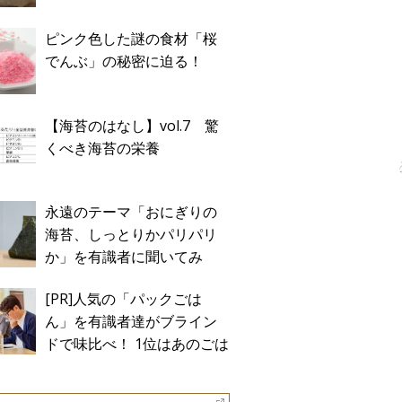
ピンク色した謎の食材「桜
でんぶ」の秘密に迫る！
【海苔のはなし】vol.7 驚
くべき海苔の栄養
永遠のテーマ「おにぎりの
海苔、しっとりかパリパリ
か」を有識者に聞いてみ
た！
[PR]人気の「パックごは
ん」を有識者達がブライン
ドで味比べ！ 1位はあのごは
ん。Sponsored by テーブル
マーク