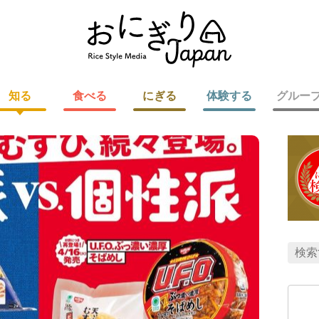
知る
食べる
にぎる
体験する
グルー