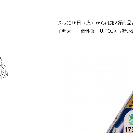
さらに16日（火）からは第2弾商
子明太」、個性派「U.F.O.ぶっ