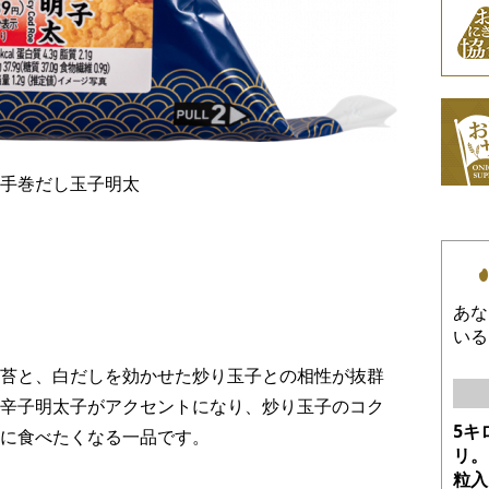
手巻だし玉子明太
あな
いる
苔と、白だしを効かせた炒り玉子との相性が抜群
辛子明太子がアクセントになり、炒り玉子のコク
5キ
に食べたくなる一品です。
リ。
粒入