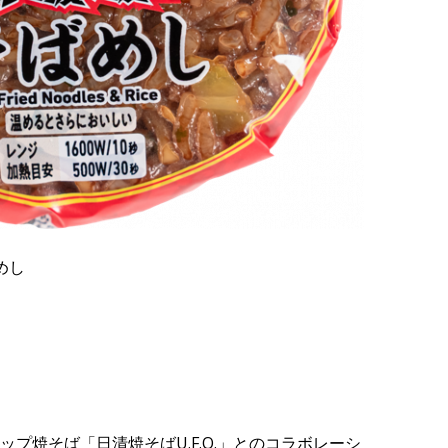
めし
プ焼そば「日清焼そばU.F.O.」とのコラボレーシ