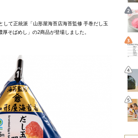
品として正統派「山形屋海苔店海苔監修 手巻だし玉
濃い濃厚そばめし」の2商品が登場しました。