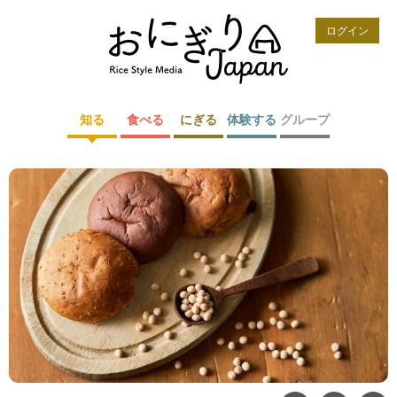
ログイン
知る
食べる
にぎる
体験する
グループ