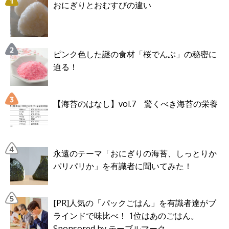
おにぎりとおむすびの違い
ピンク色した謎の食材「桜でんぶ」の秘密に
迫る！
【海苔のはなし】vol.7 驚くべき海苔の栄養
永遠のテーマ「おにぎりの海苔、しっとりか
パリパリか」を有識者に聞いてみた！
[PR]人気の「パックごはん」を有識者達がブ
ラインドで味比べ！ 1位はあのごはん。
Sponsored by テーブルマーク