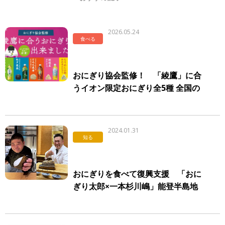
2026.05.24
食べる
おにぎり協会監修！ 「綾鷹」に合
うイオン限定おにぎり全5種 全国の
イオン・イオンスタイル直営売場に
て販売中
2024.01.31
知る
おにぎりを食べて復興支援 「おに
ぎり太郎×一本杉川嶋」能登半島地
震チャリティー企画を開催