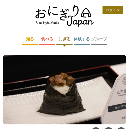
ログイン
知る
食べる
にぎる
体験する
グループ