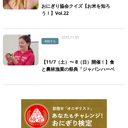
おにぎり協会クイズ【お米を知ろ
う！】Vol.22
2015.11.01
体験する
【11/7（土）〜 8（日）開催！】食
と農林漁業の祭典「ジャパンハーベ
スト2015」に、おにぎり協会がミラ
ノ万博出演団体として出店いたしま
す！