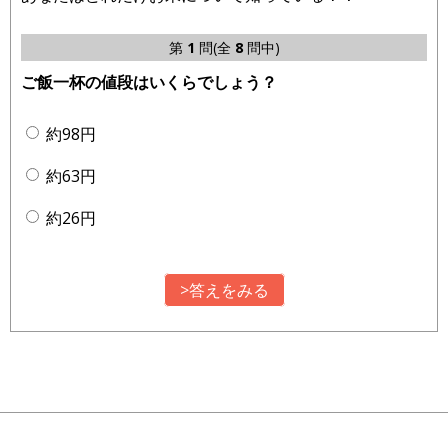
第
1
問(全
8
問中)
ご飯一杯の値段はいくらでしょう？
約98円
約63円
約26円
>答えをみる