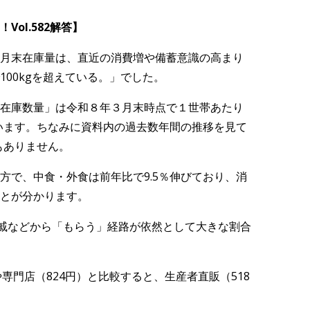
ol.582
解答】
月末在庫量は、直近の消費増や備蓄意識の高まり
00kgを超えている。」でした。
在庫数量」は令和８年３月末時点で１世帯あたり
ています。ちなみに資料内の過去数年間の推移を見て
もありません。
一方で、中食・外食は前年比で9.5％伸びており、消
とが分かります。
戚などから「もらう」経路が依然として大きな割合
や専門店（824円）と比較すると、生産者直販（518