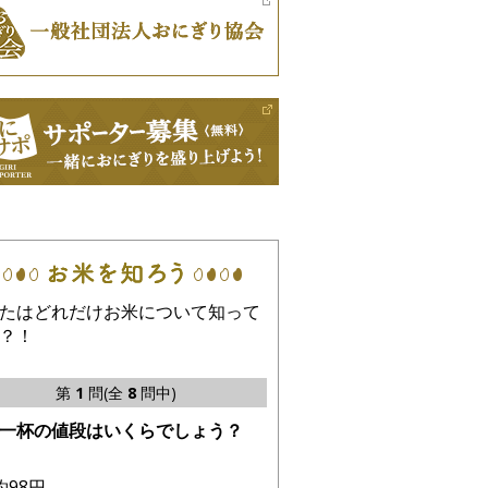
たはどれだけお米について知って
？！
第
1
問(全
8
問中)
一杯の値段はいくらでしょう？
約98円