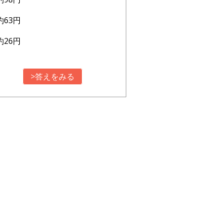
約63円
約26円
>答えをみる