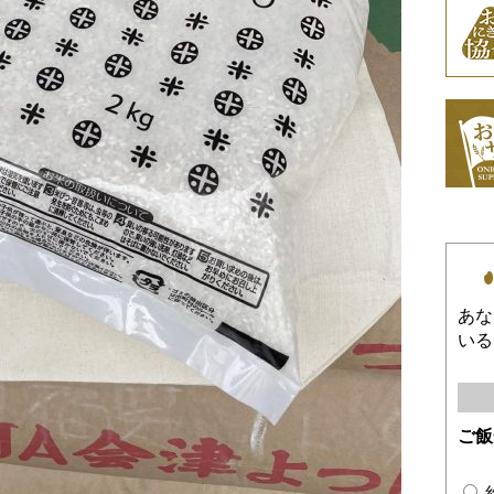
あな
いる
ご飯