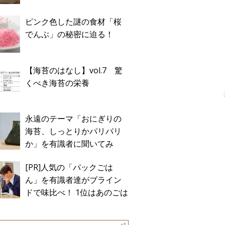
ピンク色した謎の食材「桜
でんぶ」の秘密に迫る！
【海苔のはなし】vol.7 驚
くべき海苔の栄養
永遠のテーマ「おにぎりの
海苔、しっとりかパリパリ
か」を有識者に聞いてみ
た！
[PR]人気の「パックごは
ん」を有識者達がブライン
ドで味比べ！ 1位はあのごは
ん。Sponsored by テーブル
マーク