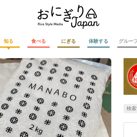
知る
食べる
にぎる
体験する
グルー