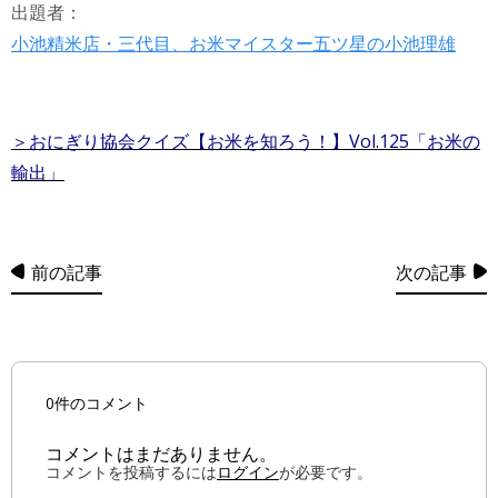
出題者：
小池精米店・三代目、お米マイスター五ツ星の小池理雄
＞おにぎり協会クイズ【お米を知ろう！】Vol.125
「お米の
輸出」
前の記事
次の記事
0件のコメント
コメントはまだありません。
コメントを投稿するには
ログイン
が必要です。