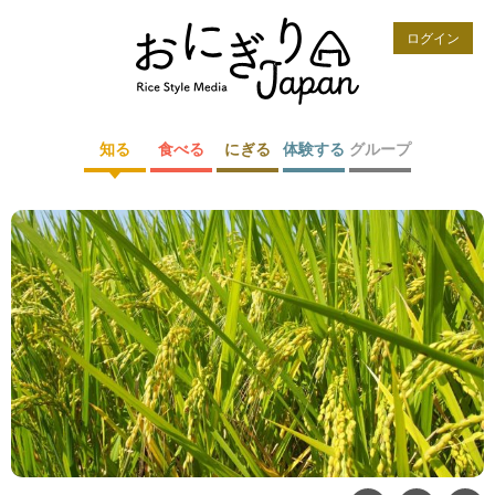
ログイン
知る
食べる
にぎる
体験する
グループ