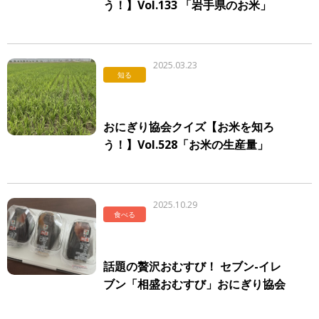
う！】Vol.133 「岩手県のお米」
2025.03.23
知る
おにぎり協会クイズ【お米を知ろ
う！】Vol.528「お米の生産量」
2025.10.29
食べる
話題の贅沢おむすび！ セブン-イレ
ブン「相盛おむすび」おにぎり協会
が実食レビュー