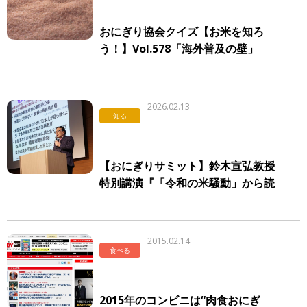
おにぎり協会クイズ【お米を知ろ
う！】Vol.578「海外普及の壁」
2026.02.13
知る
【おにぎりサミット】鈴木宣弘教授
特別講演『「令和の米騒動」から読
み解く、日本の食の基盤は何が揺ら
いでいるのか』オフィシャルレポー
ト
2015.02.14
食べる
2015年のコンビニは“肉食おにぎ