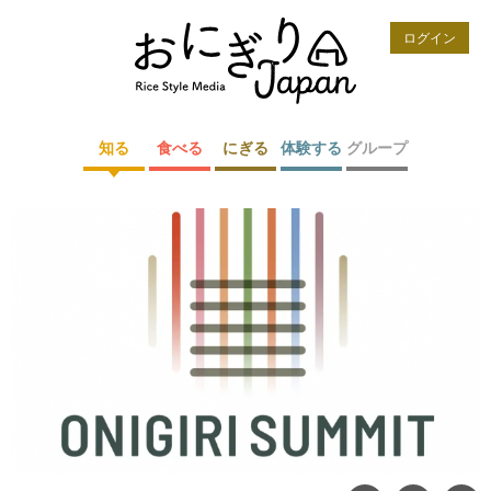
ログイン
知る
食べる
にぎる
体験する
グループ