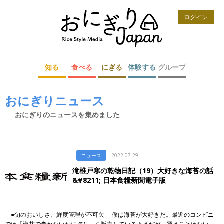
ログイン
知る
食べる
にぎる
体験する
グループ
おにぎりニュース
おにぎりのニュースを集めました
ニュース
2022.07.29
滝椎戸寒の乾物日記（19）大好きな海苔の話
&#8211; 日本食糧新聞電子版
●旬のおいしさ、鮮度管理が不可欠 僕は海苔が大好きだ。最近のコンビニ