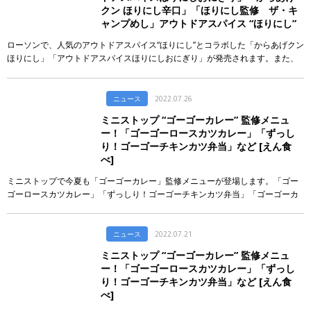
クン ほりにし辛口」「ほりにし監修 ザ・キ
ャンプめし」アウトドアスパイス “ほりにし”
コラボ [えん食べ]
ローソンで、人気のアウトドアスパイス“ほりにし”とコラボした「からあげクン
ほりにし」「アウトドアスパイスほりにしおにぎり」が発売されます。また、
近畿2府4県のローソンで「からあげクン ほりにし辛口」「ほりにし監修 ザ・
キャンプめし」を販売。
ニュース
2022.07.26
ミニストップ “ゴーゴーカレー” 監修メニュ
ー！「ゴーゴーロースカツカレー」「ずっし
り！ゴーゴーチキンカツ弁当」など [えん食
べ]
ミニストップで今夏も「ゴーゴーカレー」監修メニューが登場します。「ゴー
ゴーロースカツカレー」「ずっしり！ゴーゴーチキンカツ弁当」「ゴーゴーカ
レーピラフ おにぎり（ゆでたまご）」「ゴーゴーカレーまぜそば」「ゴーゴー
メジャーカレーサンド」「ゴーゴーカレーパン」「ゴーゴーカレースープ」
「ゴーゴーカレーポテトサラダ」「ゴーゴーカレーチーズひねり揚げ」「ゴー
ニュース
2022.07.21
ゴーカレー激辛コーンスナック」が取り扱われます。
ミニストップ “ゴーゴーカレー” 監修メニュ
ー！「ゴーゴーロースカツカレー」「ずっし
り！ゴーゴーチキンカツ弁当」など [えん食
べ]