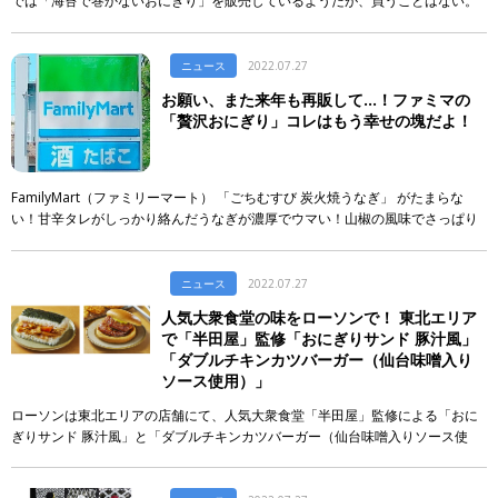
では「海苔で巻かないおにぎり」を販売しているようだが、買うことはない。
「心臓に持病がある人は葉酸をたくさんとりなさい」と誰が言ったのか忘れた
が、とに […]
ニュース
2022.07.27
お願い、また来年も再販して…！ファミマの
「贅沢おにぎり」コレはもう幸せの塊だよ！
FamilyMart（ファミリーマート） 「ごちむすび 炭火焼うなぎ」 がたまらな
い！甘辛タレがしっかり絡んだうなぎが濃厚でウマい！山椒の風味でさっぱり
と食べられますよ～！
ニュース
2022.07.27
人気大衆食堂の味をローソンで！ 東北エリア
で「半田屋」監修「おにぎりサンド 豚汁風」
「ダブルチキンカツバーガー（仙台味噌入り
ソース使用）」
ローソンは東北エリアの店舗にて、人気大衆食堂「半田屋」監修による「おに
ぎりサンド 豚汁風」と「ダブルチキンカツバーガー（仙台味噌入りソース使
用）」を発売する。