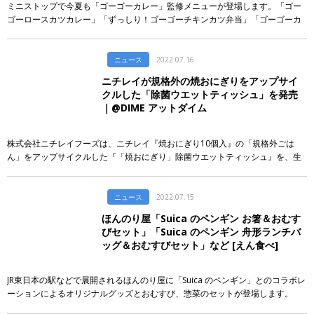
ミニストップで今夏も「ゴーゴーカレー」監修メニューが登場します。「ゴー
ゴーロースカツカレー」「ずっしり！ゴーゴーチキンカツ弁当」「ゴーゴーカ
レーピラフ おにぎり（ゆでたまご）」「ゴーゴーカレーまぜそば」「ゴーゴー
メジャーカレーサンド」「ゴーゴーカレーパン」「ゴーゴーカレースープ」
「ゴーゴーカレーポテトサラダ」「ゴーゴーカレーチーズひねり揚げ」「ゴー
ニュース
2022.07.16
ゴーカレー激辛コーンスナック」が取り扱われます。
ニチレイが規格外の焼おにぎりをアップサイ
クルした「除菌ウエットティッシュ」を発売
｜@DIME アットダイム
株式会社ニチレイフーズは、ニチレイ『焼おにぎり10個入』の「規格外ごは
ん」をアップサイクルした『「焼おにぎり」除菌ウエットティッシュ』を、生
活雑貨店ロフトの22店舗（渋谷店、銀座店ほか）にて、2022年7月...
ニュース
2022.07.15
ほんのり屋「Suica のペンギン お箸＆おむす
びセット」「Suica のペンギン 舟形ランチバ
ッグ＆おむすびセット」など [えん食べ]
JR東日本の駅などで展開されるほんのり屋に「Suica のペンギン」とのコラボレ
ーションによるオリジナルグッズとおむすび、惣菜のセットが登場します。
「Suica のペンギン お箸＆おむすびセット」「Suica のペンギン 舟形ランチバ