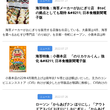
ニュース
2022.07.27
海苔特集：海苔メーカーがおにぎり店 BtoC
の拠点としても期待 &#8211; 日本食糧新聞電
子版
海苔メーカーがおにぎりを販売する店舗を出店している。大森屋は4月、海苔
を選べるおむすび専門店「のり結び」を京都・寺町にオープン。小善本店は昨
年竣工した本社の1階に「のりきっちん by KOZEN」をオープンした。両社の
[…]
ニュース
2022.07.27
海苔特集：小善本店 「のりカケルくん」強
化 &#8211; 日本食糧新聞電子版
小善本店の22年4月期売上げは前年比1％増とほぼ横ばいだった。主力のコン
ビニエンスストア（CVS）向けが減少したが市販品が順調に推移し、CVS向けの
減少をカバーした。同社は量販店のPB商品やCVSのおにぎり海苔など、業 […]
ニュース
2022.07.26
ローソン「からあげクン ほりにし」「アウト
ドアスパイスほりにしおにぎり」「からあげ