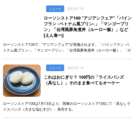
ッグ＆おむすびセット」「Suica のペンギン おむすびケース＆おむすびセッ
ト」が取り扱われます。
ニュース
2022.07.15
ローソンストア100 “アジアンフェア”「バイン
フラン -ベトナム風プリン-」「マンゴープリ
ン」「台湾風豚角煮丼（ルーロー飯）」など
[えん食べ]
ローソンストア100で、“アジアンフェア”が実施されます。「バインフラン -ベ
トナム風プリン-」「マンゴープリン」「台湾風豚角煮丼（ルーロー飯）」「ガ
パオ飯おにぎり（卵黄ソース入り）」「台湾風まぜそばパン」「コロッケバー
ガー ヤンニョム味」「ナン・ガーリックナン」「杏仁風味マンゴークリームパ
ン」「チーズタッカルビパン」などがラインナップ。
ニュース
2022.07.14
これはおにぎり？ 100円の「ライスバンズ
（具なし）」そのまま食べてもオーケー
ローソンストア100は7月13日より、関東のローソンストア100にて「具なしラ
イスバンズ（大きな塩むすび）」発売する。