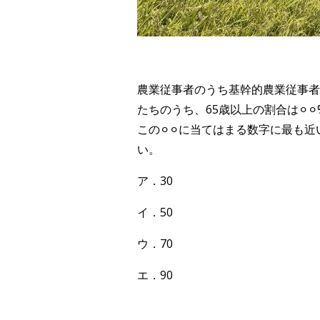
農業従事者のうち基幹的農業従事者
たちのうち、65歳以上の割合は
⚪︎
⚪︎
この
⚪︎
⚪︎
に当てはまる数字に最も近
い。
ア．30
イ．50
ウ．70
エ．90