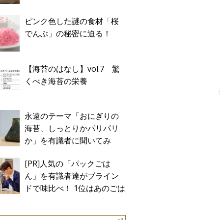
ピンク色した謎の食材「桜
でんぶ」の秘密に迫る！
【海苔のはなし】vol.7 驚
くべき海苔の栄養
永遠のテーマ「おにぎりの
海苔、しっとりかパリパリ
か」を有識者に聞いてみ
た！
[PR]人気の「パックごは
ん」を有識者達がブライン
ドで味比べ！ 1位はあのごは
ん。Sponsored by テーブル
マーク