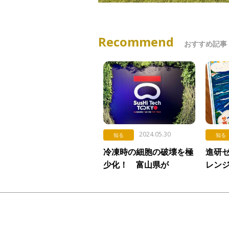
Recommend
おすすめ記事
2024.05.30
知る
知る
冷凍時の細胞の破壊を極
進研ゼ
少化！ 富山県が
レン
「SusHi Tech
見BO
Tokyo2024」で提供し
いた
た旬が冬の「ブリ」