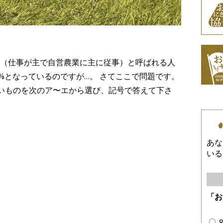
（仕事が主で自営農業に主に従事）と呼ばれる人
%となっているのですが…。 さてここで問題です。
いものを次のア〜エから選び、記号で答えて下さ
あな
いる
「お