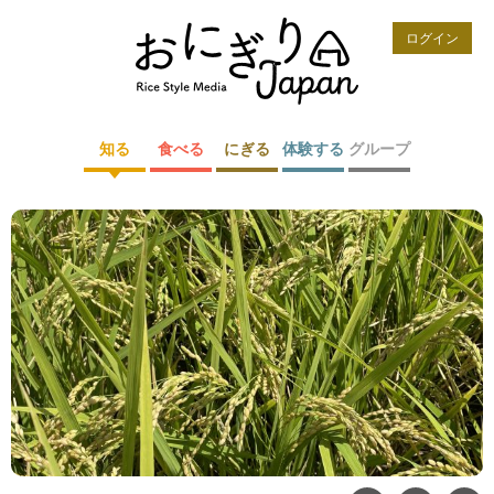
ログイン
知る
食べる
にぎる
体験する
グループ