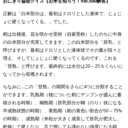
おにぎり協会クイズ【お米を知ろう！Vol.500
解答】
正解は「白米部分は、最初はドロリとした液体で、じょじ
ょに硬くなってくる。」でした。
籾は出穂後、花を咲かせ受粉（自家受粉）したのちに中身
の白米部分が充実してきます。この白米部分を「胚乳」と
呼びますが、最初はドロリとした液体状でその量が段々と
増え、そしてじょじょに硬くなってくるのです。これを
「登熟」と呼びます。最終的には水分は20～25％くらいに
なってから収穫されます。
ちなみに…この「登熟」の期間をさらに4つに分類すること
ができます。乳熟期（穂についた籾にデンプンが盛んに蓄
積される時期）、糊熟期（胚乳部分が糊（のり）状になる
半成熟状態の時期）、黄熟期（籾の黄色い割合が50～75%
の時期）、成熟期（米粒が大きく成長して胚乳が肥大し、
乾燥して硬くなり、爪で押しても壊れない強度になる時