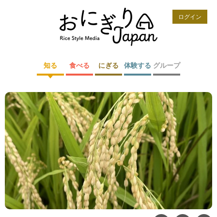
ログイン
知る
食べる
にぎる
体験する
グループ