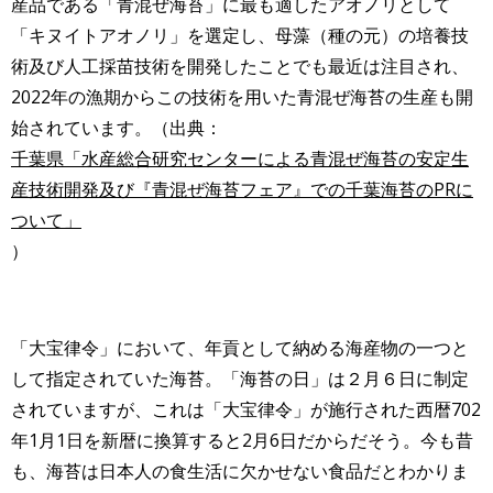
産品である「青混ぜ海苔」に最も適したアオノリとして
「キヌイトアオノリ」を選定し、母藻（種の元）の培養技
術及び人工採苗技術を開発したことでも最近は注目され、
2022年の漁期からこの技術を用いた青混ぜ海苔の生産も開
始されています。（出典：
千葉県「水産総合研究センターによる青混ぜ海苔の安定生
産技術開発及び『青混ぜ海苔フェア』での千葉海苔のPRに
ついて」
）
「大宝律令」において、年貢として納める海産物の一つと
して指定されていた海苔。「海苔の日」は２月６日に制定
されていますが、これは「大宝律令」が施行された西暦702
年1月1日を新暦に換算すると2月6日だからだそう。今も昔
も、海苔は日本人の食生活に欠かせない食品だとわかりま