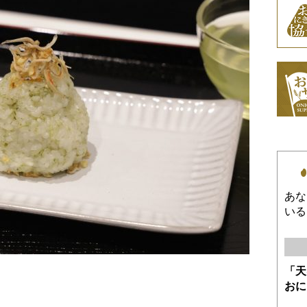
あな
いる
「天
おに