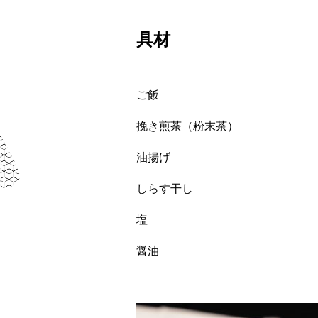
具材
ご飯
挽き煎茶（粉末茶）
油揚げ
しらす干し
塩
醤油