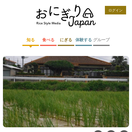
ログイン
知る
食べる
にぎる
体験する
グループ