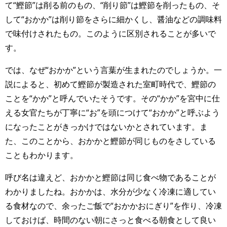
て“鰹節”は削る前のもの、“削り節”は鰹節を削ったもの、そ
して“おかか”は削り節をさらに細かくし、醤油などの調味料
で味付けされたもの。このように区別されることが多いで
す。
では、なぜ“おかか”という言葉が生まれたのでしょうか。一
説によると、初めて鰹節が製造された室町時代で、鰹節の
ことを“かか”と呼んでいたそうです。その“かか”を宮中に仕
える女官たちが丁寧に“お”を頭につけて“おかか”と呼ぶよう
になったことがきっかけではないかとされています。ま
た、このことから、おかかと鰹節が同じものをさしている
こともわかります。
呼び名は違えど、おかかと鰹節は同じ食べ物であることが
わかりましたね。おかかは、水分が少なく冷凍に適してい
る食材なので、余ったご飯で“おかかおにぎり”を作り、冷凍
しておけば、時間のない朝にさっと食べる朝食として良い