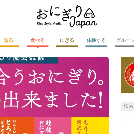
知る
食べる
にぎる
体験する
グルー