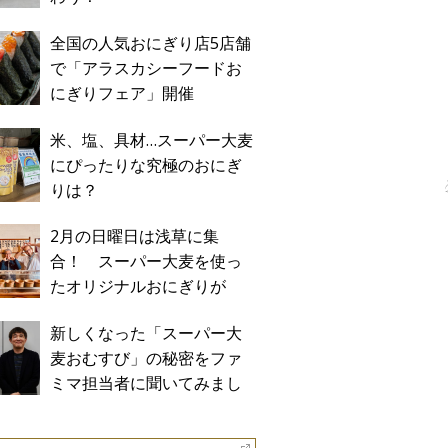
全国の人気おにぎり店5店舗
で「アラスカシーフードお
にぎりフェア」開催
米、塩、具材…スーパー大麦
にぴったりな究極のおにぎ
りは？
2月の日曜日は浅草に集
合！ スーパー大麦を使っ
たオリジナルおにぎりが
「おにぎり浅草宿六」に期
新しくなった「スーパー大
間限定で登場！
麦おむすび」の秘密をファ
ミマ担当者に聞いてみまし
た！