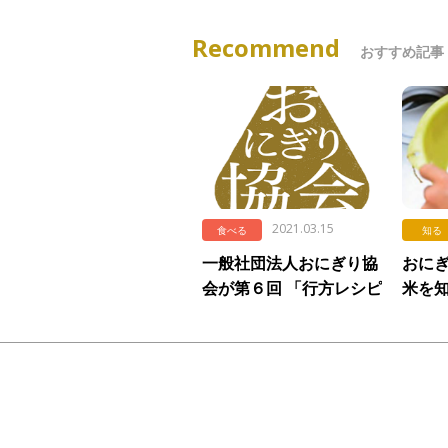
Recommend
おすすめ記事
2021.03.15
食べる
知る
一般社団法人おにぎり協
おに
会が第６回 「行方レシピ
米を知
コンテスト」にて「から
し蓮根風おにぎり」を特
別賞として選出しました