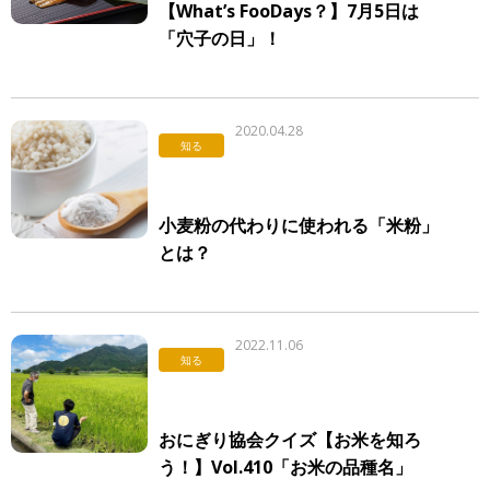
【What’s FooDays？】7月5日は
「穴子の日」！
2020.04.28
知る
小麦粉の代わりに使われる「米粉」
とは？
2022.11.06
知る
おにぎり協会クイズ【お米を知ろ
う！】Vol.410「お米の品種名」