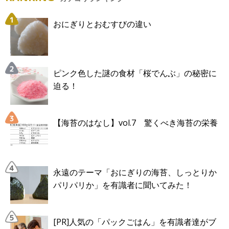
おにぎりとおむすびの違い
ピンク色した謎の食材「桜でんぶ」の秘密に
迫る！
【海苔のはなし】vol.7 驚くべき海苔の栄養
永遠のテーマ「おにぎりの海苔、しっとりか
パリパリか」を有識者に聞いてみた！
[PR]人気の「パックごはん」を有識者達がブ