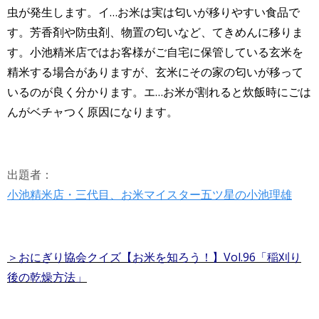
虫が発生します。イ…お米は実は匂いが移りやすい食品で
す。芳香剤や防虫剤、物置の匂いなど、てきめんに移りま
す。小池精米店ではお客様がご自宅に保管している玄米を
精米する場合がありますが、玄米にその家の匂いが移って
いるのが良く分かります。エ…お米が割れると炊飯時にごは
んがベチャつく原因になります。
出題者：
小池精米店・三代目、お米マイスター五ツ星の小池理雄
＞おにぎり協会クイズ【お米を知ろう！】Vol.96「稲刈り
後の乾燥方法」