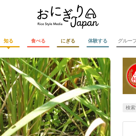
知る
食べる
にぎる
体験する
グルー