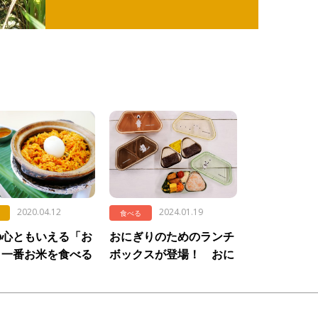
2020.04.12
2024.01.19
食べる
の心ともいえる「お
おにぎりのためのランチ
。一番お米を食べる
ボックスが登場！ おに
実は日本ではなかっ
ぎりを安全に持ち運べる
？
からランチタイムがもっ
と楽しく