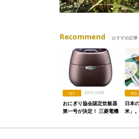
Recommend
おすすめ記事
2015.10.09
知る
知る
おにぎり協会認定炊飯器
日本
第一号が決定！ 三菱電機
米」
「本炭釜 ＫＡＭＡＤＯ」
国は
た！