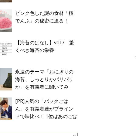
ピンク色した謎の食材「桜
でんぶ」の秘密に迫る！
【海苔のはなし】vol.7 驚
くべき海苔の栄養
永遠のテーマ「おにぎりの
海苔、しっとりかパリパリ
か」を有識者に聞いてみ
た！
[PR]人気の「パックごは
ん」を有識者達がブライン
ドで味比べ！ 1位はあのごは
ん。Sponsored by テーブル
マーク