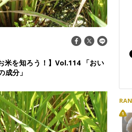
を知ろう！】Vol.114 「おい
の成分」
RAN