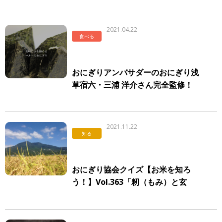
2021.04.22
食べる
おにぎりアンバサダーのおにぎり浅
草宿六・三浦 洋介さん完全監修！
食品スーパーマルトにおにぎり専門
ブースが登場
2021.11.22
知る
おにぎり協会クイズ【お米を知ろ
う！】Vol.363「籾（もみ）と玄
米」